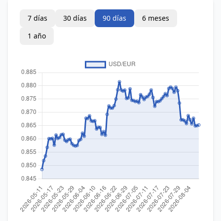
7 días
30 días
90 días
6 meses
1 año