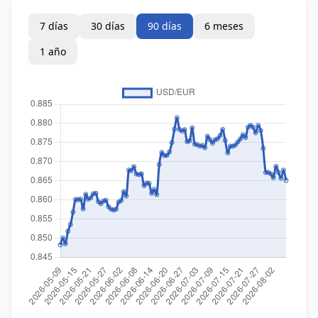
7 días
30 días
90 días
6 meses
1 año