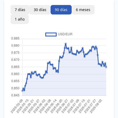
7 días
30 días
90 días
6 meses
1 año