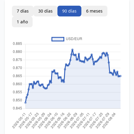
7 días
30 días
90 días
6 meses
1 año