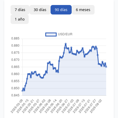
7 días
30 días
90 días
6 meses
1 año