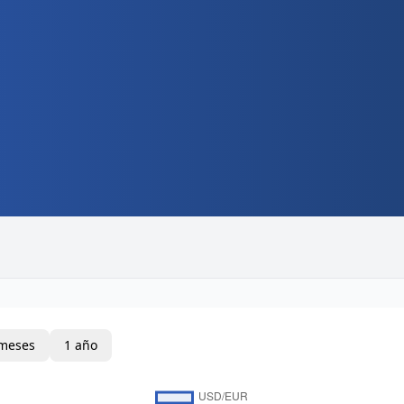
meses
1 año