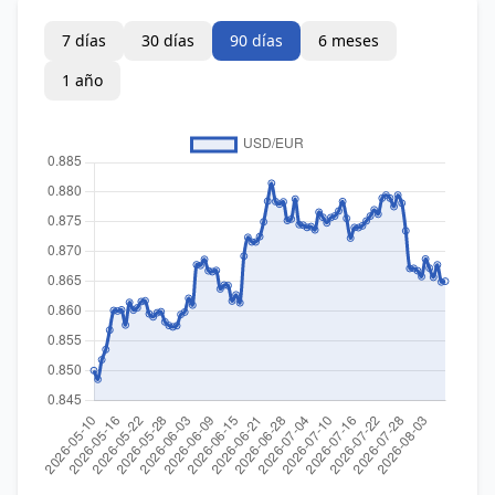
7 días
30 días
90 días
6 meses
1 año