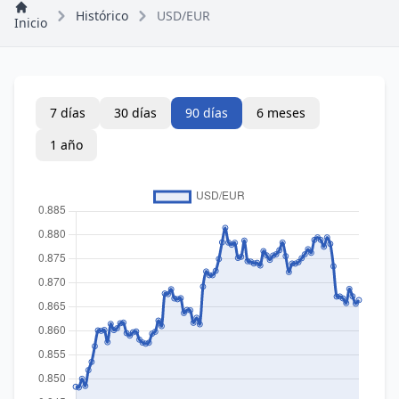
Histórico
USD/EUR
Inicio
7 días
30 días
90 días
6 meses
1 año