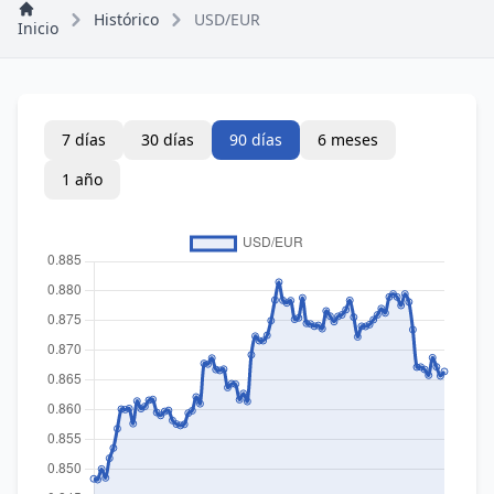
Histórico
USD/EUR
Inicio
7 días
30 días
90 días
6 meses
1 año