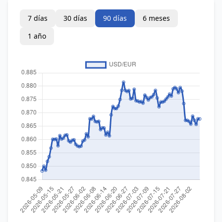
7 días
30 días
90 días
6 meses
1 año