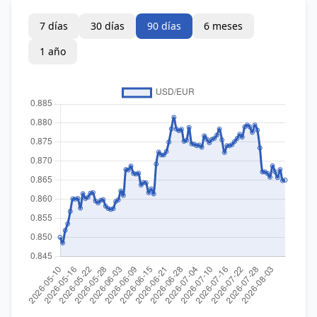
7 días
30 días
90 días
6 meses
1 año