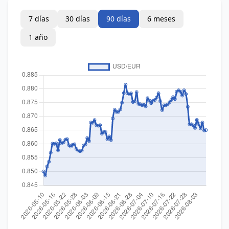
7 días
30 días
90 días
6 meses
1 año