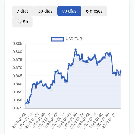
7 días
30 días
90 días
6 meses
1 año