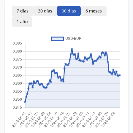
7 días
30 días
90 días
6 meses
1 año