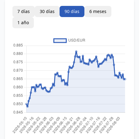
7 días
30 días
90 días
6 meses
1 año