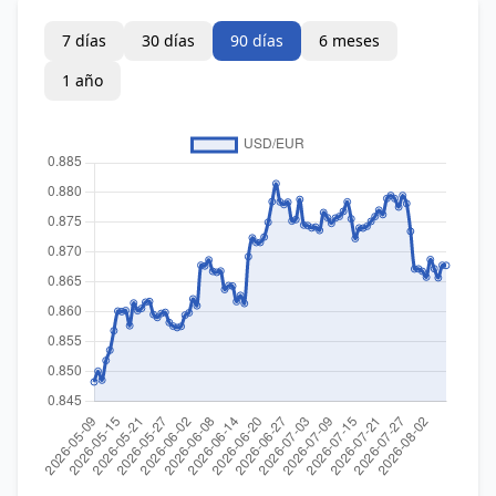
7 días
30 días
90 días
6 meses
1 año