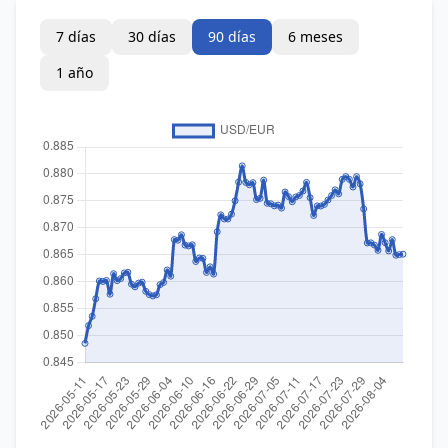
7 días
30 días
90 días
6 meses
1 año