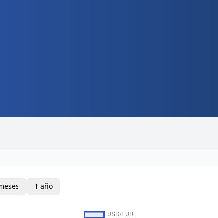
meses
1 año