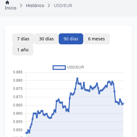
Histórico
USD/EUR
Inicio
7 días
30 días
90 días
6 meses
1 año