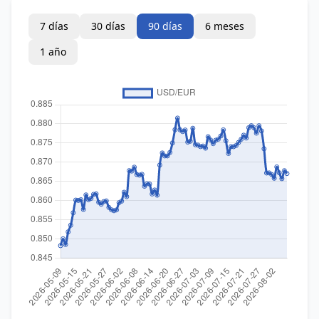
7 días
30 días
90 días
6 meses
1 año