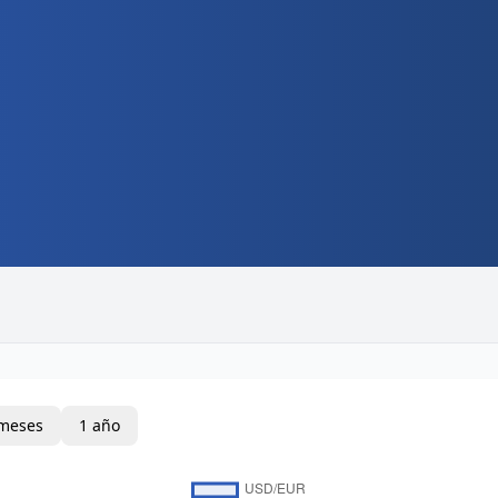
meses
1 año