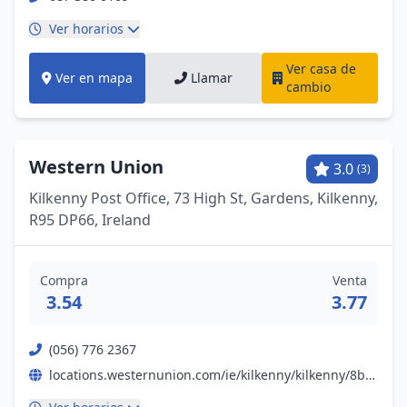
Ver horarios
Ver casa de
Ver en mapa
Llamar
cambio
Western Union
3.0
(3)
Kilkenny Post Office, 73 High St, Gardens, Kilkenny,
R95 DP66, Ireland
Compra
Venta
3.54
3.77
(056) 776 2367
locations.westernunion.com/ie/kilkenny/kilkenny/8bbaac9891fdf6362fcce4e8b4c7848e?q=street%3AHigh+Street%3Bcity%3AKilkenny%3Bcountry%3AIE&loc=High+Street%2C+Kilkenny%2C+Ireland