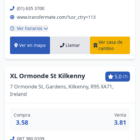
(01) 635 3700
www.transfermate.com/?usr_ctry=113
Ver horarios
Ver casa de
Ver en mapa
Llamar
cambio
XL Ormonde St Kilkenny
5.0
(7)
7 Ormonde St, Gardens, Kilkenny, R95 XA71,
Ireland
Compra
Venta
3.58
3.81
087 380 0109