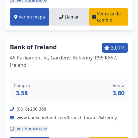
Ver horarios
Ver casa de
Ver en mapa
Llamar
cambio
Bank of Ireland
3.0
(15)
46 Parliament St, Gardens, Kilkenny, R95 K857,
Ireland
Compra
Venta
3.58
3.80
(0818) 200 368
www.bankofireland.com/branch-locator/kilkenny
Ver horarios