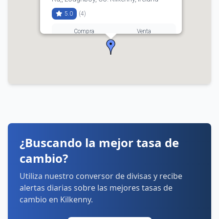
5.0
(4)
Compra
Venta
3.61
3.70
(01) 635 3700
Horarios:
lunes: 9:00–17:30
martes: 9:00–17:30
miércoles: 9:00–17:30
jueves: 9:00–17:30
viernes: 9:00–17:30
sábado: Cerrado
¿Buscando la mejor tasa de
domingo: Cerrado
cambio?
Cómo llegar
Ver detalles
Utiliza nuestro conversor de divisas y recibe
alertas diarias sobre las mejores tasas de
cambio en Kilkenny.