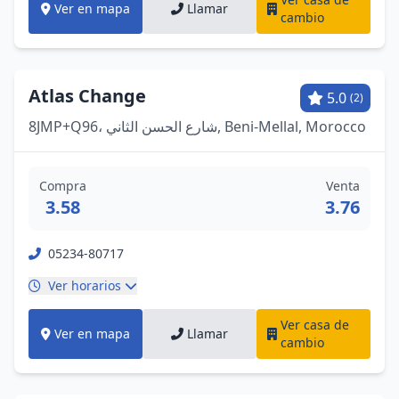
Ver en mapa
Llamar
cambio
Atlas Change
5.0
(2)
8JMP+Q96، شارع الحسن الثاني, Beni-Mellal, Morocco
Compra
Venta
3.58
3.76
05234-80717
Ver horarios
Ver casa de
Ver en mapa
Llamar
cambio