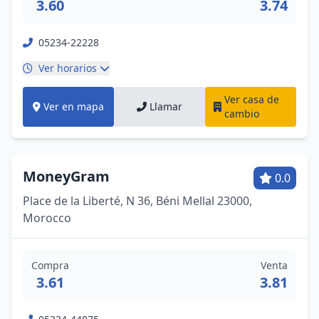
3.60
3.74
05234-22228
Ver horarios
Ver casa de
Ver en mapa
Llamar
cambio
MoneyGram
0.0
Place de la Liberté, N 36, Béni Mellal 23000,
Morocco
Compra
Venta
3.61
3.81