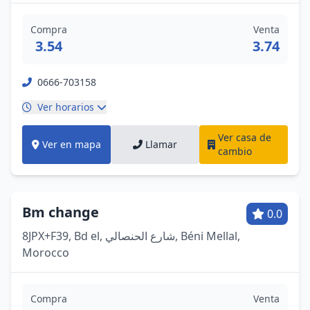
Compra
Venta
3.54
3.74
0666-703158
Ver horarios
Ver casa de
Ver en mapa
Llamar
cambio
Bm change
0.0
8JPX+F39, Bd el, شارع الحنصالي, Béni Mellal,
Morocco
Compra
Venta