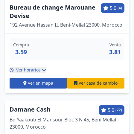
Bureau de change Marouane
5.0
(4)
Devise
192 Avenue Hassan II, Beni-Mellal 23000, Morocco
Compra
Venta
3.59
3.81
Ver horarios
Ver en mapa
Ver casa de cambio
Damane Cash
5.0
(22)
Bd Yaakoub El Mansour Bloc 3 N 45, Béni Mellal
23000, Morocco