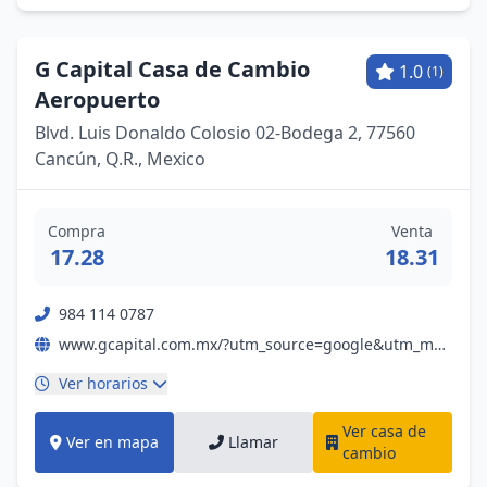
G Capital Casa de Cambio
1.0
(1)
Aeropuerto
Blvd. Luis Donaldo Colosio 02-Bodega 2, 77560
Cancún, Q.R., Mexico
Compra
Venta
17.28
18.31
984 114 0787
www.gcapital.com.mx/?utm_source=google&utm_medium=my-business&utm_campaign=gmb
Ver horarios
Ver casa de
Ver en mapa
Llamar
cambio