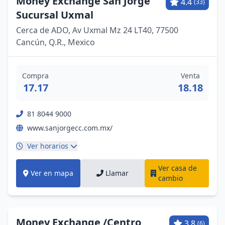
Money Exchange San Jorge
4.4
(33)
Sucursal Uxmal
Cerca de ADO, Av Uxmal Mz 24 LT40, 77500
Cancún, Q.R., Mexico
Compra
Venta
17.17
18.18
81 8044 9000
www.sanjorgecc.com.mx/
Ver horarios
Ver casa de
Ver en mapa
Llamar
cambio
Money Exchange /Centro
3.8
(6)