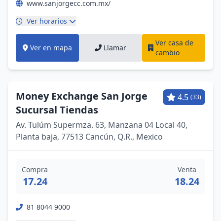
www.sanjorgecc.com.mx/
Ver horarios
Ver casa de
Ver en mapa
Llamar
cambio
Money Exchange San Jorge
4.5
(33)
Sucursal Tiendas
Av. Tulúm Supermza. 63, Manzana 04 Local 40,
Planta baja, 77513 Cancún, Q.R., Mexico
Compra
Venta
17.24
18.24
81 8044 9000