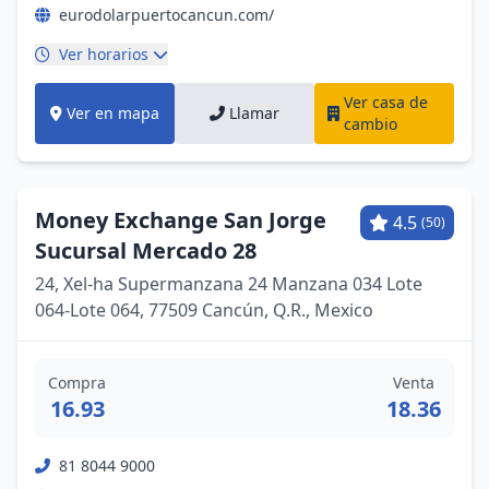
eurodolarpuertocancun.com/
Ver horarios
Ver casa de
Ver en mapa
Llamar
cambio
Money Exchange San Jorge
4.5
(50)
Sucursal Mercado 28
24, Xel-ha Supermanzana 24 Manzana 034 Lote
064-Lote 064, 77509 Cancún, Q.R., Mexico
Compra
Venta
16.93
18.36
81 8044 9000