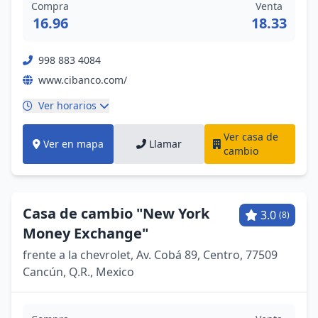
Compra
Venta
16.96
18.33
998 883 4084
www.cibanco.com/
Ver horarios
Ver casa de
Ver en mapa
Llamar
cambio
Casa de cambio "New York
3.0
(8)
Money Exchange"
frente a la chevrolet, Av. Cobá 89, Centro, 77509
Cancún, Q.R., Mexico