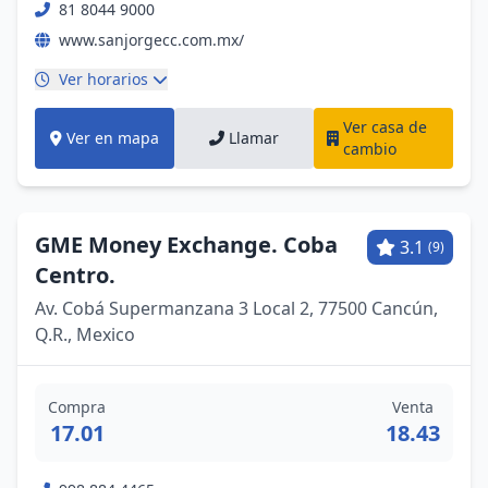
81 8044 9000
www.sanjorgecc.com.mx/
Ver horarios
Ver casa de
Ver en mapa
Llamar
cambio
GME Money Exchange. Coba
3.1
(9)
Centro.
Av. Cobá Supermanzana 3 Local 2, 77500 Cancún,
Q.R., Mexico
Compra
Venta
17.01
18.43