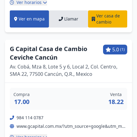
Ver horarios
Ver casa de
Ver en mapa
Llamar
cambio
G Capital Casa de Cambio
5.0
(1)
Ceviche Cancún
Av. Cobá, Mza 8, Lote 5 y 6, Local 2, Col. Centro,
SMA 22, 77500 Cancún, Q.R., Mexico
Compra
Venta
17.00
18.22
984 114 0787
www.gcapital.com.mx/?utm_source=google&utm_medium=my-business&utm_campaign=gmb