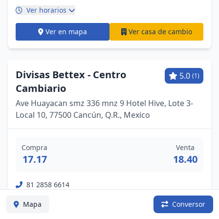
Ver horarios
Ver en mapa
Ver casa de cambio
Divisas Bettex - Centro
5.0
(1)
Cambiario
Ave Huayacan smz 336 mnz 9 Hotel Hive, Lote 3-
Local 10, 77500 Cancún, Q.R., Mexico
Compra
Venta
17.17
18.40
81 2858 6614
bettex.com.mx/
Mapa
Conversor
Ver horarios