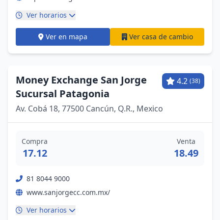
Ver horarios
Ver en mapa
Ver casa de cambio
Money Exchange San Jorge
4.2
(38)
Sucursal Patagonia
Av. Cobá 18, 77500 Cancún, Q.R., Mexico
Compra
Venta
17.12
18.49
81 8044 9000
www.sanjorgecc.com.mx/
Ver horarios