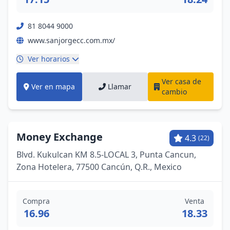
81 8044 9000
www.sanjorgecc.com.mx/
Ver horarios
Ver casa de
Ver en mapa
Llamar
cambio
Money Exchange
4.3
(22)
Blvd. Kukulcan KM 8.5-LOCAL 3, Punta Cancun,
Zona Hotelera, 77500 Cancún, Q.R., Mexico
Compra
Venta
16.96
18.33