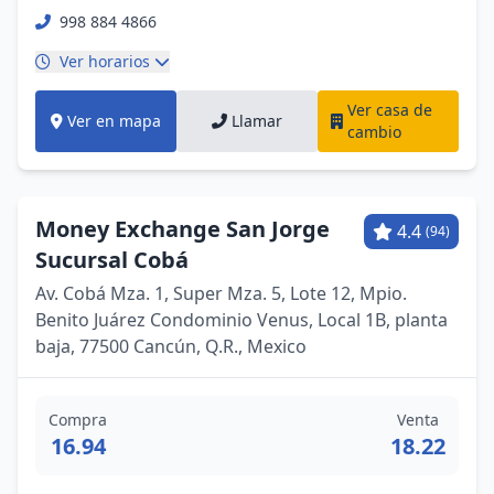
998 884 4866
Ver horarios
Ver casa de
Ver en mapa
Llamar
cambio
Money Exchange San Jorge
4.4
(94)
Sucursal Cobá
Av. Cobá Mza. 1, Super Mza. 5, Lote 12, Mpio.
Benito Juárez Condominio Venus, Local 1B, planta
baja, 77500 Cancún, Q.R., Mexico
Compra
Venta
16.94
18.22