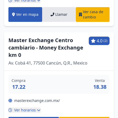
Ver horarios
Ver casa de
Ver en mapa
Llamar
cambio
Master Exchange Centro
4.0
(2)
cambiario - Money Exchange
km 0
Av. Cobá 41, 77500 Cancún, Q.R., Mexico
Compra
Venta
17.22
18.38
masterexchange.com.mx/
Ver horarios