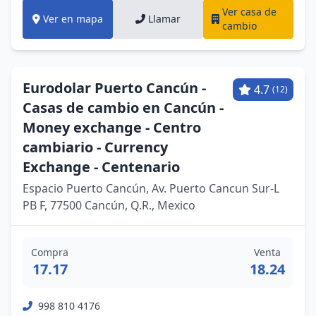
Ver casa de
Ver en mapa
Llamar
cambio
Eurodolar Puerto Cancún -
4.7
(12)
Casas de cambio en Cancún -
Money exchange - Centro
cambiario - Currency
Exchange - Centenario
Espacio Puerto Cancún, Av. Puerto Cancun Sur-L
PB F, 77500 Cancún, Q.R., Mexico
Compra
Venta
17.17
18.24
998 810 4176