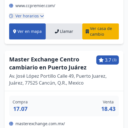
www.ccpremier.com/
Ver horarios
Ver casa de
Ver en mapa
Llamar
cambio
Master Exchange Centro
3.7
(3)
cambiario en Puerto Juárez
Av. José López Portillo Calle 49, Puerto Juarez,
Juárez, 77525 Cancún, Q.R., Mexico
Compra
Venta
17.07
18.43
masterexchange.com.mx/