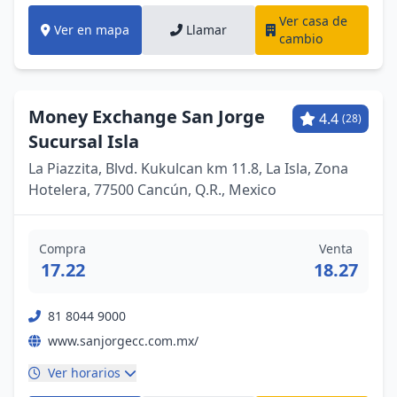
Ver casa de
Ver en mapa
Llamar
cambio
Money Exchange San Jorge
4.4
(28)
Sucursal Isla
La Piazzita, Blvd. Kukulcan km 11.8, La Isla, Zona
Hotelera, 77500 Cancún, Q.R., Mexico
Compra
Venta
17.22
18.27
81 8044 9000
www.sanjorgecc.com.mx/
Ver horarios