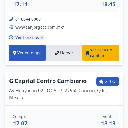
17.14
18.45
81 8044 9000
www.sanjorgecc.com.mx/
Ver horarios
Ver casa de
Ver en mapa
Llamar
cambio
G Capital Centro Cambiario
2.3
(3)
Av Huayacán 02-LOCAL 7, 77560 Cancún, Q.R.,
Mexico
Compra
Venta
17.07
18.13