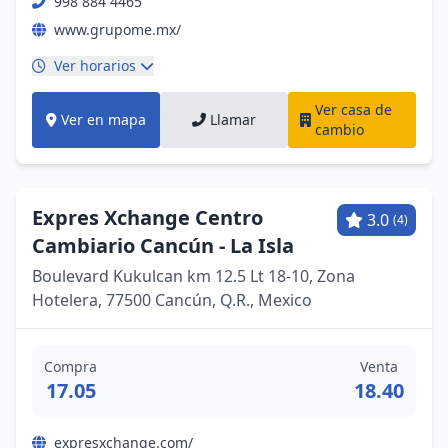
998 884 4465
www.grupome.mx/
Ver horarios
Ver casa de
Ver en mapa
Llamar
cambio
Expres Xchange Centro
3.0
(4)
Cambiario Cancún - La Isla
Boulevard Kukulcan km 12.5 Lt 18-10, Zona
Hotelera, 77500 Cancún, Q.R., Mexico
Compra
Venta
17.05
18.40
expresxchange.com/