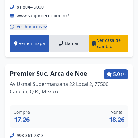
81 8044 9000
www.sanjorgecc.com.mx/
Ver horarios
Ver casa de
Ver en mapa
Llamar
cambio
Premier Suc. Arca de Noe
5.0
(1)
Av Uxmal Supermanzana 22 Local 2, 77500
Cancún, Q.R., Mexico
Compra
Venta
17.26
18.26
998 361 7813