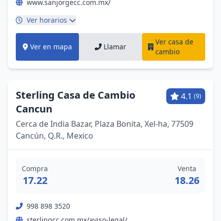
www.sanjorgecc.com.mx/
Ver horarios
Ver casa de
Ver en mapa
Llamar
cambio
Sterling Casa de Cambio
4.1
(9)
Cancun
Cerca de India Bazar, Plaza Bonita, Xel-ha, 77509
Cancún, Q.R., Mexico
Compra
Venta
17.22
18.26
998 898 3520
sterlingcc.com.mx/aviso-legal/