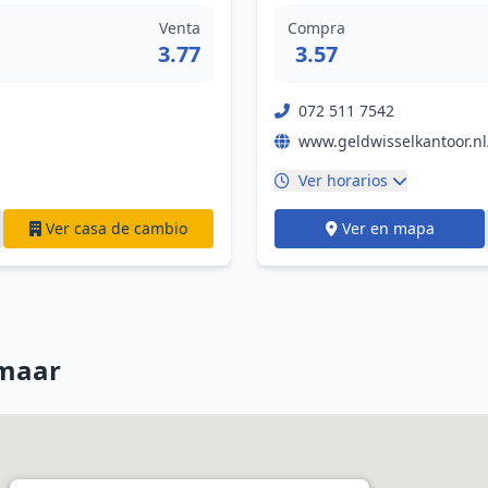
Venta
Compra
3.77
3.57
072 511 7542
www.geldwisselkantoor.nl
Ver horarios
Ver casa de cambio
Ver en mapa
kmaar