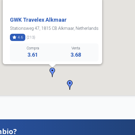
GWK Travelex Alkmaar
Stationsweg 47, 1815 CB Alkmaar, Netherlands
4.6
(213)
Compra
Venta
3.61
3.68
072 511 8616
Horarios:
lunes: 10:00–17:00
martes: 10:00–17:00
miércoles: 10:00–17:00
jueves: 10:00–17:00
viernes: 10:00–17:00
sábado: 10:00–17:00
domingo: Cerrado
Cómo llegar
Ver detalles
mbio?