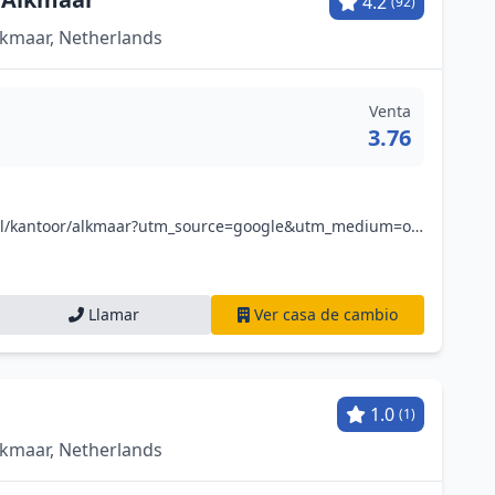
4.2
(92)
lkmaar, Netherlands
Venta
3.76
www.goudwisselkantoor.nl/kantoor/alkmaar?utm_source=google&utm_medium=organic&utm_campaign=gmb-alkmaar
Llamar
Ver casa de cambio
1.0
(1)
lkmaar, Netherlands