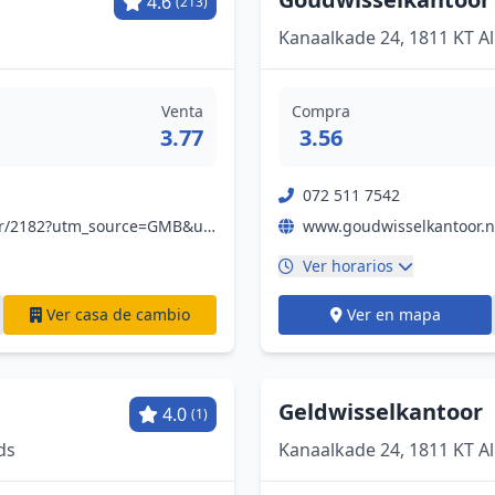
4.6
(213)
Kanaalkade 24, 1811 KT A
Venta
Compra
3.77
3.56
072 511 7542
www.gwktravelex.nl/vestigingen/gwk-travelex-alkmaar/2182?utm_source=GMB&utm_medium=organic
Ver horarios
Ver casa de cambio
Ver en mapa
Geldwisselkantoor
4.0
(1)
ds
Kanaalkade 24, 1811 KT A