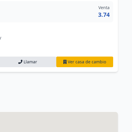
Venta
3.74
/
Llamar
Ver casa de cambio