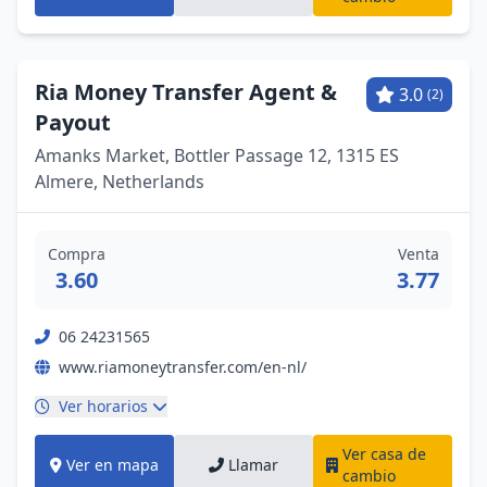
Ria Money Transfer Agent &
3.0
(2)
Payout
Amanks Market, Bottler Passage 12, 1315 ES
Almere, Netherlands
Compra
Venta
3.60
3.77
06 24231565
www.riamoneytransfer.com/en-nl/
Ver horarios
Ver casa de
Ver en mapa
Llamar
cambio