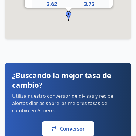
3.62
3.72
036 533 8384
Horarios:
lunes: 10:00–17:00
martes: 10:00–17:00
miércoles: 10:00–17:00
jueves: 10:00–17:00
viernes: 10:00–17:00
sábado: 10:00–17:00
domingo: Cerrado
¿Buscando la mejor tasa de
Cómo llegar
Ver detalles
cambio?
Utiliza nuestro conversor de divisas y recibe
alertas diarias sobre las mejores tasas de
cambio en Almere.
Conversor