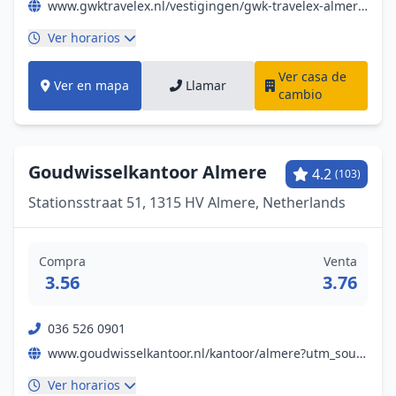
www.gwktravelex.nl/vestigingen/gwk-travelex-almere/2180https://www.gwktravelex.nl/vestigingen/gwk-travelex-alkmaar/2182?utm_source=GMB&utm_medium=organic
Ver horarios
Ver casa de
Ver en mapa
Llamar
cambio
Goudwisselkantoor Almere
4.2
(103)
Stationsstraat 51, 1315 HV Almere, Netherlands
Compra
Venta
3.56
3.76
036 526 0901
www.goudwisselkantoor.nl/kantoor/almere?utm_source=google&utm_medium=organic&utm_campaign=gmb-almere
Ver horarios