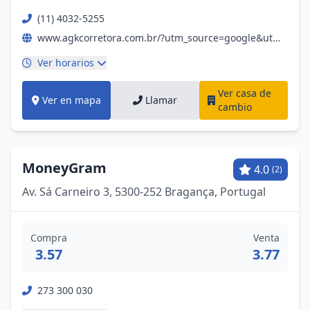
(11) 4032-5255
www.agkcorretora.com.br/?utm_source=google&utm_medium=organic&utm_campaign=gmb-listing-braganca
Ver horarios
Ver casa de
Ver en mapa
Llamar
cambio
MoneyGram
4.0
(2)
Av. Sá Carneiro 3, 5300-252 Bragança, Portugal
Compra
Venta
3.57
3.77
273 300 030