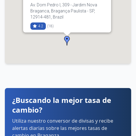
Av. Dom Pedro I, 309 - Jardim Nova
Braganca, Bragança Paulista - SP,
12914-481, Brazil
4.2
(18)
Compra
Venta
3.65
3.69
(11) 4032-5255
Horarios:
lunes: 9:00–17:30
martes: 9:00–17:30
miércoles: 9:00–17:30
jueves: 9:00–17:30
viernes: 9:00–17:30
¿Buscando la mejor tasa de
sábado: Cerrado
domingo: Cerrado
cambio?
Cómo llegar
Ver detalles
Utiliza nuestro conversor de divisas y recibe
alertas diarias sobre las mejores tasas de
cambio en Braganza.