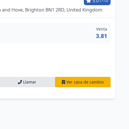
5.0
(772)
n and Hove, Brighton BN1 2RD, United Kingdom
Venta
3.81
Llamar
Ver casa de cambio