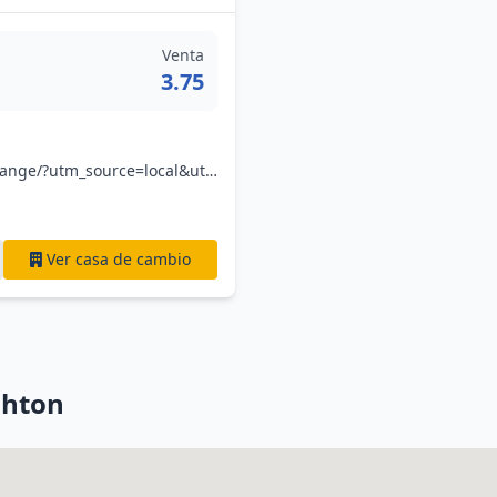
Venta
3.75
www.no1currency.com/stores/brighton-currency-exchange/?utm_source=local&utm_medium=organic&utm_campaign=googlemybusiness&utm_content=brighton-ship-street
Ver casa de cambio
ghton