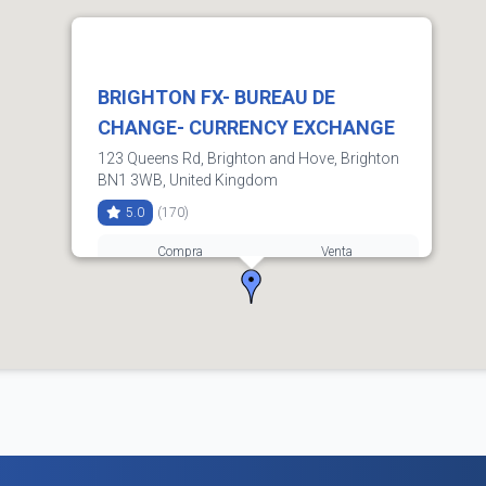
BRIGHTON FX- BUREAU DE
CHANGE- CURRENCY EXCHANGE
123 Queens Rd, Brighton and Hove, Brighton
BN1 3WB, United Kingdom
5.0
(170)
Compra
Venta
3.61
3.65
01273 030708
Horarios:
lunes: 9:30–17:30
martes: 9:30–17:30
miércoles: 9:30–17:30
jueves: 9:30–17:30
viernes: 9:30–17:30
sábado: 9:30–17:30