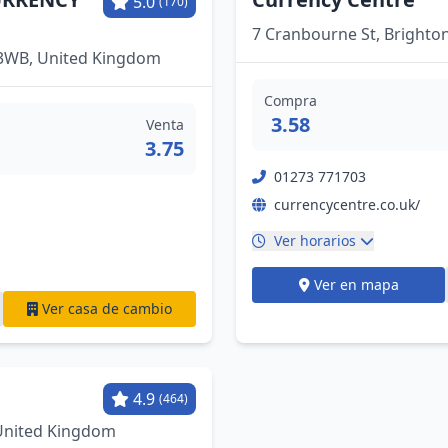
5.0
(170)
7 Cranbourne St, Brighto
 3WB, United Kingdom
Compra
3.58
Venta
3.75
01273 771703
currencycentre.co.uk/
Ver horarios
Ver en mapa
Ver casa de cambio
4.9
(464)
 United Kingdom