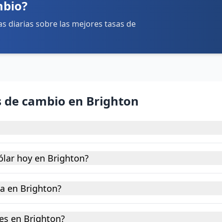
mbio?
domingo: 10:00–16:00
tas diarias sobre las mejores tasas de
Cómo llegar
Ver detalles
s de cambio en Brighton
ólar hoy en Brighton?
a en Brighton?
es en Brighton?