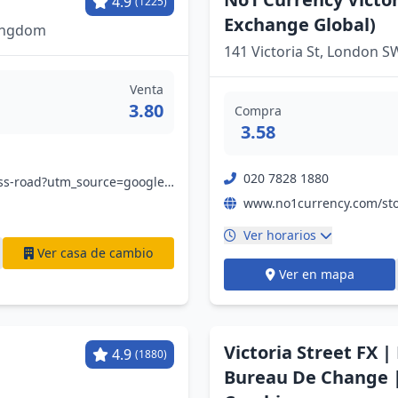
4.9
(1225)
Exchange Global)
Kingdom
141 Victoria St, London 
Venta
3.80
Compra
3.58
020 7828 1880
www.eurochange.co.uk/branches/london/charing-cross-road?utm_source=google&utm_medium=organic&utm_campaign=gmb&utm_content=eullsqu
Ver horarios
Ver casa de cambio
Ver en mapa
Victoria Street FX 
4.9
(1880)
Bureau De Change |