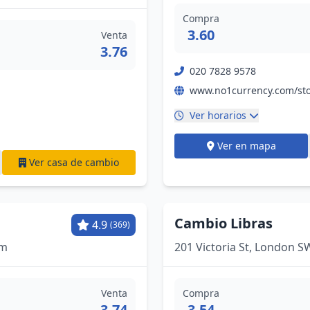
Compra
3.60
Venta
3.76
020 7828 9578
Ver horarios
Ver en mapa
Ver casa de cambio
Cambio Libras
4.9
(369)
om
201 Victoria St, London 
Venta
Compra
3.74
3.54