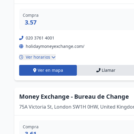
Compra
3.57
020 3761 4001
holidaymoneyexchange.com/
Ver horarios
Ver en mapa
Llamar
Money Exchange - Bureau de Change
75A Victoria St, London SW1H 0HW, United Kingd
Compra
3.61