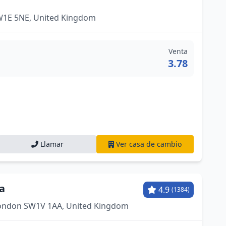
SW1E 5NE, United Kingdom
Venta
3.78
Llamar
Ver casa de cambio
a
4.9
(1384)
 London SW1V 1AA, United Kingdom