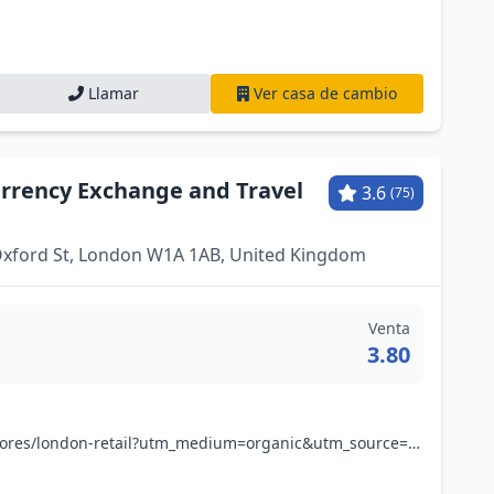
Llamar
Ver casa de cambio
urrency Exchange and Travel
3.6
(75)
0 Oxford St, London W1A 1AB, United Kingdom
Venta
3.80
www.travelex.co.uk/our-stores/london-retail?utm_medium=organic&utm_source=gmb&utm_campaign=selfridges