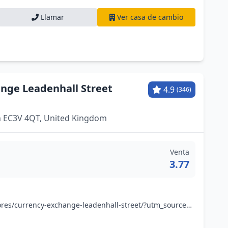
Llamar
Ver casa de cambio
nge Leadenhall Street
4.9
(346)
n EC3V 4QT, United Kingdom
Venta
3.77
www.no1currency.com/stores/currency-exchange-leadenhall-street/?utm_source=local&utm_medium=organic&utm_campaign=googlemybusiness&utm_content=leadenhall