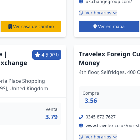
uk.changegroup.com/
Ver horarios
Ver casa de cambio
Ver en mapa
e |
Travelex Foreign C
4.9
(671)
 Exchange
Money
4th floor, Selfridges, 40
toria Place Shopping
9SJ, United Kingdom
Compra
3.56
Venta
3.79
0345 872 7627
Ver horarios