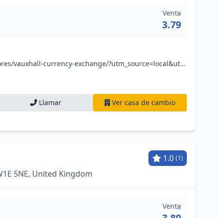
Venta
3.79
www.no1currency.com/stores/vauxhall-currency-exchange/?utm_source=local&utm_medium=organic&utm_campaign=googlemybusiness&utm_content=vauxhall
Llamar
Ver casa de cambio
1.0
(1)
SW1E 5NE, United Kingdom
Venta
3.80