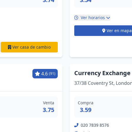
Ver horarios
Ver en mapa
Ver casa de cambio
Currency Exchange
4.6
(91)
37/38 Coventry St, Lond
Venta
Compra
3.75
3.59
020 7839 8576