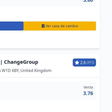
Ver casa de cambio
 | ChangeGroup
2.6
(311)
on W1D 6BY, United Kingdom
Venta
3.76