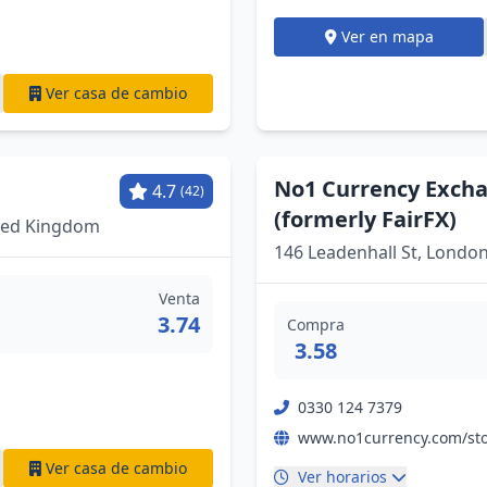
Ver en mapa
Ver casa de cambio
No1 Currency Excha
4.7
(42)
(formerly FairFX)
ted Kingdom
146 Leadenhall St, Londo
Venta
3.74
Compra
3.58
0330 124 7379
Ver casa de cambio
Ver horarios