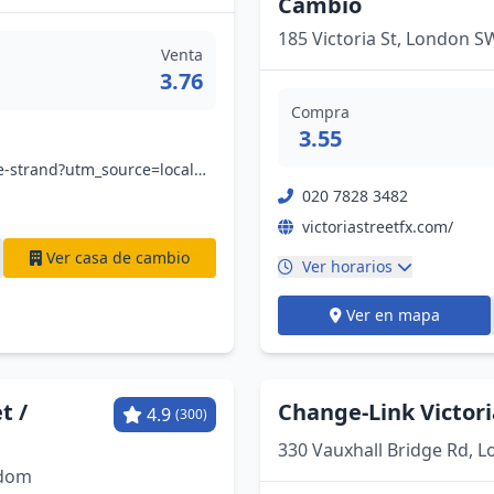
Cambio
185 Victoria St, London 
Venta
3.76
Compra
3.55
www.thomasexchangeglobal.co.uk/currency-exchange-strand?utm_source=local&utm_medium=organic&utm_campaign=googlemybusiness&utm_content=strand
020 7828 3482
victoriastreetfx.com/
Ver casa de cambio
Ver horarios
Ver en mapa
t /
Change-Link Victori
4.9
(300)
330 Vauxhall Bridge Rd,
gdom