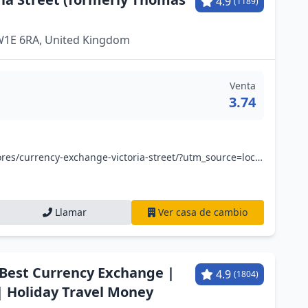
4.9
(1189)
SW1E 6RA, United Kingdom
Venta
3.74
www.no1currency.com/stores/currency-exchange-victoria-street/?utm_source=local&utm_medium=organic&utm_campaign=googlemybusiness&utm_content=victoria-street
Llamar
Ver casa de cambio
| Best Currency Exchange |
4.9
(1804)
 Holiday Travel Money