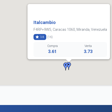
Italcambio
F4RP+9W5, Caracas 1060, Miranda, Venezuela
3.8
(16)
Compra
Venta
3.61
3.73
Horarios:
lunes: 0:00–17:00, 20:00–24:00
martes: 0:00–17:00
miércoles: 20:00–24:00
jueves: 20:00–24:00
viernes: 20:00–24:00
sábado: 20:00–24:00
domingo: 20:00–24:00
Cómo llegar
Ver detalles