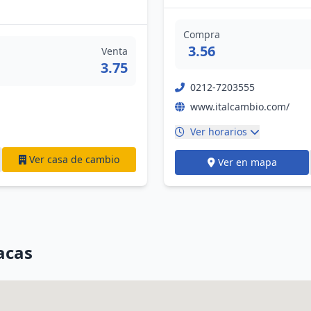
Compra
3.56
Venta
3.75
0212-7203555
www.italcambio.com/
Ver horarios
Ver casa de cambio
Ver en mapa
acas