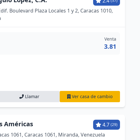
2.4
(57)
dif. Boulevard Plaza Locales 1 y 2, Caracas 1010,
a
Venta
3.81
Llamar
Ver casa de cambio
as Américas
4.7
(29)
acas 1061, Caracas 1061, Miranda, Venezuela