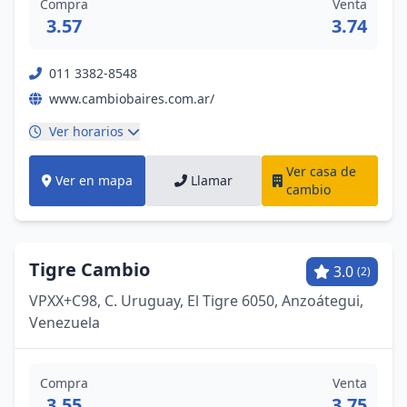
Compra
Venta
3.57
3.74
011 3382-8548
www.cambiobaires.com.ar/
Ver horarios
Ver casa de
Ver en mapa
Llamar
cambio
Tigre Cambio
3.0
(2)
VPXX+C98, C. Uruguay, El Tigre 6050, Anzoátegui,
Venezuela
Compra
Venta
3.55
3.75