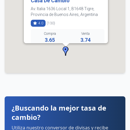
Casa De Cambio
Av. Italia 1636 Local 1, B1648 Tigre,
Provincia de Buenos Aires, Argentina
4.0
(130)
Compra
Venta
3.65
3.74
011 4749-3902
Horarios:
lunes: 9:00–17:00
martes: 9:00–17:00
miércoles: 9:00–17:00
jueves: 9:00–17:00
viernes: 9:00–17:00
sábado: 10:00–13:00
domingo: Cerrado
¿Buscando la mejor tasa de
Cómo llegar
Ver detalles
cambio?
Utiliza nuestro conversor de divisas y recibe