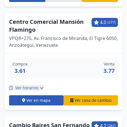
Centro Comercial Mansión
4.0
(277)
Flamingo
VPQR+275, Av. Francisco de Miranda, El Tigre 6050,
Anzoátegui, Venezuela
Compra
Venta
3.61
3.77
Ver horarios
Ver en mapa
Ver casa de cambio
Cambio Baires San Fernando
4.7
(261)