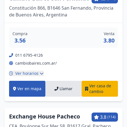
Constitución 866, B1646 San Fernando, Provincia
de Buenos Aires, Argentina
Compra
Venta
3.56
3.80
011 6795-4126
cambiobaires.com.ar/
Ver horarios
Ver casa de
Ver en mapa
Llamar
cambio
Exchange House Pacheco
3.8
(114)
CEA, Boulogne Sur Mer 58, B1617 Gral. Pacheco,