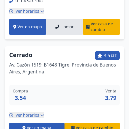
011 4749-3902
Ver horarios
Ver casa de
Ver en mapa
Llamar
cambio
Cerrado
3.6
(21)
Av. Cazón 1519, B1648 Tigre, Provincia de Buenos
Aires, Argentina
Compra
Venta
3.54
3.79
Ver horarios
Ver en mapa
Ver casa de cambio