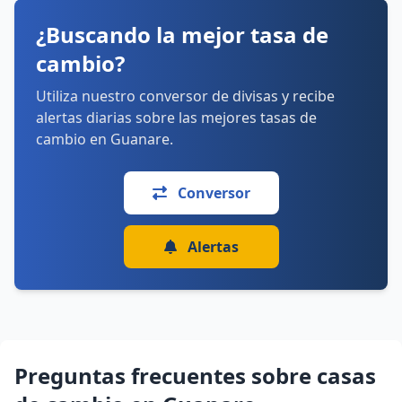
sábado: 8:30–18:30
¿Buscando la mejor tasa de
domingo: 8:30–1:00
cambio?
Cómo llegar
Ver detalles
Utiliza nuestro conversor de divisas y recibe
alertas diarias sobre las mejores tasas de
cambio en Guanare.
Conversor
Alertas
Preguntas frecuentes sobre casas