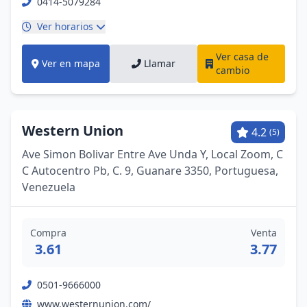
0414-5079284
Ver horarios
Ver casa de
Ver en mapa
Llamar
cambio
Western Union
4.2
(5)
Ave Simon Bolivar Entre Ave Unda Y, Local Zoom, C
C Autocentro Pb, C. 9, Guanare 3350, Portuguesa,
Venezuela
Compra
Venta
3.61
3.77
0501-9666000
www.westernunion.com/