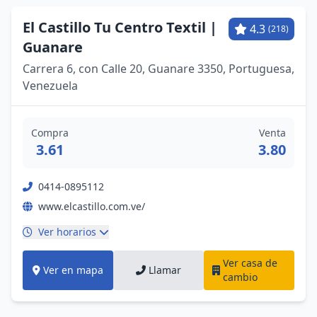
El Castillo Tu Centro Textil ‎|
4.3
(218)
Guanare
Carrera 6, con Calle 20, Guanare 3350, Portuguesa,
Venezuela
Compra
Venta
3.61
3.80
0414-0895112
www.elcastillo.com.ve/
Ver horarios
Ver casa de
Ver en mapa
Llamar
cambio