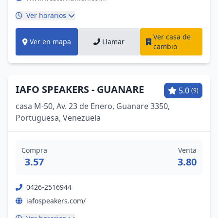
Ver horarios
Ver casa de
Ver en mapa
Llamar
cambio
IAFO SPEAKERS - GUANARE
5.0
(9)
casa M-50, Av. 23 de Enero, Guanare 3350,
Portuguesa, Venezuela
Compra
Venta
3.57
3.80
0426-2516944
iafospeakers.com/