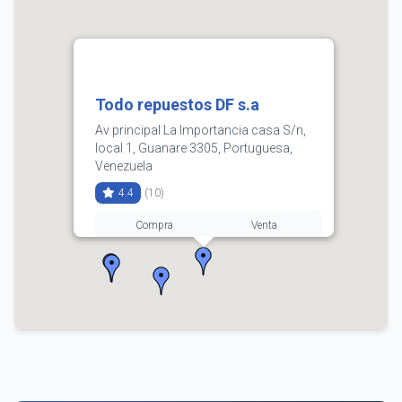
Todo repuestos DF s.a
Av principal La Importancia casa S/n,
local 1, Guanare 3305, Portuguesa,
Venezuela
4.4
(10)
Compra
Venta
3.60
3.72
0414-5079284
Horarios:
lunes: 8:30–18:30
martes: 8:30–18:30
miércoles: 8:30–18:30
jueves: 8:30–18:30
viernes: 8:30–18:30