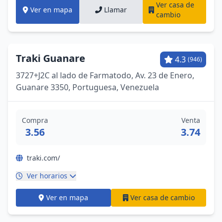
Ver casa de
Ver en mapa
Llamar
cambio
Traki Guanare
4.3
(946)
3727+J2C al lado de Farmatodo, Av. 23 de Enero,
Guanare 3350, Portuguesa, Venezuela
Compra
Venta
3.56
3.74
traki.com/
Ver horarios
Ver en mapa
Ver casa de cambio