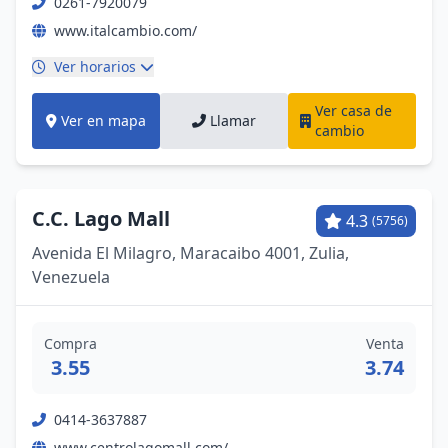
0261-7920079
www.italcambio.com/
Ver horarios
Ver casa de
Ver en mapa
Llamar
cambio
C.C. Lago Mall
4.3
(5756)
Avenida El Milagro, Maracaibo 4001, Zulia,
Venezuela
Compra
Venta
3.55
3.74
0414-3637887
www.centrolagomall.com/