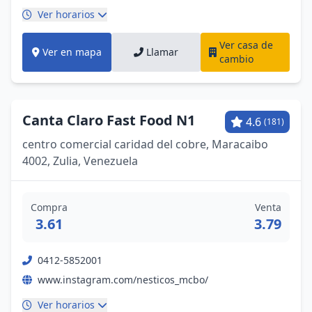
Ver horarios
Ver casa de
Ver en mapa
Llamar
cambio
Canta Claro Fast Food N1
4.6
(181)
centro comercial caridad del cobre, Maracaibo
4002, Zulia, Venezuela
Compra
Venta
3.61
3.79
0412-5852001
www.instagram.com/nesticos_mcbo/
Ver horarios