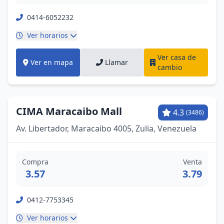
0414-6052232
Ver horarios
Ver casa de
Ver en mapa
Llamar
cambio
CIMA Maracaibo Mall
4.3
(3486)
Av. Libertador, Maracaibo 4005, Zulia, Venezuela
Compra
Venta
3.57
3.79
0412-7753345
Ver horarios