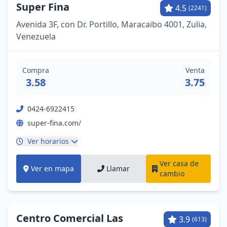
Super Fina
4.5
(2241)
Avenida 3F, con Dr. Portillo, Maracaibo 4001, Zulia,
Venezuela
Compra
Venta
3.58
3.75
0424-6922415
super-fina.com/
Ver horarios
Ver casa de
Ver en mapa
Llamar
cambio
Centro Comercial Las
3.9
(613)