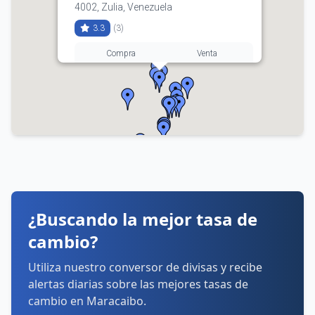
4002, Zulia, Venezuela
3.3
(3)
Compra
Venta
3.61
3.65
0261-7920079
Horarios:
lunes: 8:00–17:00
martes: 8:00–17:00
miércoles: 8:00–17:00
jueves: 8:00–17:00
viernes: 8:00–17:00
sábado: Cerrado
¿Buscando la mejor tasa de
domingo: Cerrado
cambio?
Cómo llegar
Ver detalles
Utiliza nuestro conversor de divisas y recibe
alertas diarias sobre las mejores tasas de
cambio en Maracaibo.