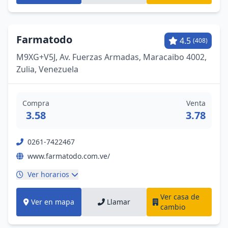
Farmatodo
4.5
(408)
M9XG+V5J, Av. Fuerzas Armadas, Maracaibo 4002,
Zulia, Venezuela
Compra
Venta
3.58
3.78
0261-7422467
www.farmatodo.com.ve/
Ver horarios
Ver casa de
Ver en mapa
Llamar
cambio