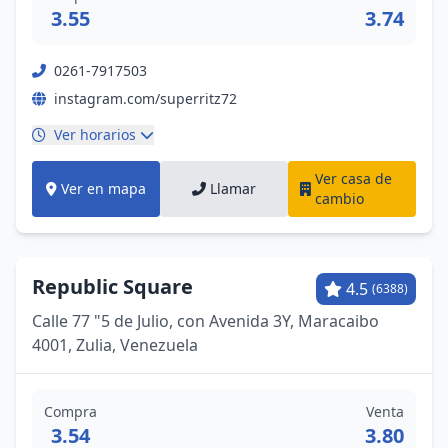
3.55
3.74
0261-7917503
instagram.com/superritz72
Ver horarios
Ver casa de
Ver en mapa
Llamar
cambio
Republic Square
4.5
(6388)
Calle 77 "5 de Julio, con Avenida 3Y, Maracaibo
4001, Zulia, Venezuela
Compra
Venta
3.54
3.80