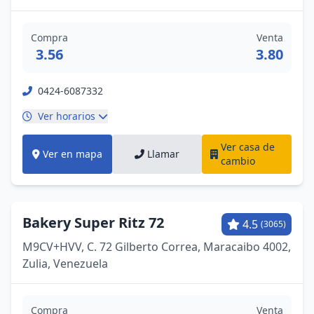
Compra
Venta
3.56
3.80
0424-6087332
Ver horarios
Ver casa de
Ver en mapa
Llamar
cambio
Bakery Super Ritz 72
4.5
(3065)
M9CV+HVV, C. 72 Gilberto Correa, Maracaibo 4002,
Zulia, Venezuela
Compra
Venta