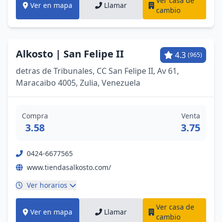
Ver casa de
Ver en mapa
Llamar
cambio
Alkosto | San Felipe II
4.3
(965)
detras de Tribunales, CC San Felipe II, Av 61,
Maracaibo 4005, Zulia, Venezuela
Compra
Venta
3.58
3.75
0424-6677565
www.tiendasalkosto.com/
Ver horarios
Ver casa de
Ver en mapa
Llamar
cambio