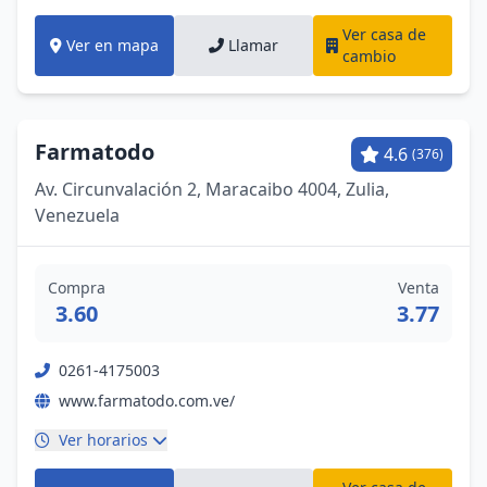
Ver casa de
Ver en mapa
Llamar
cambio
Farmatodo
4.6
(376)
Av. Circunvalación 2, Maracaibo 4004, Zulia,
Venezuela
Compra
Venta
3.60
3.77
0261-4175003
www.farmatodo.com.ve/
Ver horarios