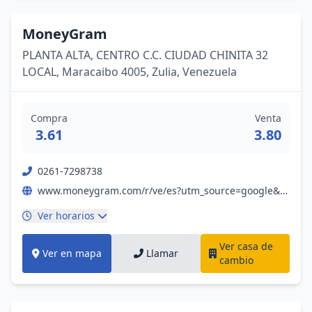
MoneyGram
PLANTA ALTA, CENTRO C.C. CIUDAD CHINITA 32
LOCAL, Maracaibo 4005, Zulia, Venezuela
Compra
Venta
3.61
3.80
0261-7298738
www.moneygram.com/r/ve/es?utm_source=google&utm_medium=organic&utm_campaign=gbp
Ver horarios
Ver casa de
Ver en mapa
Llamar
cambio