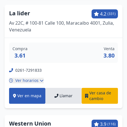
La lider
4.2
(331)
Av 22C, # 100-81 Calle 100, Maracaibo 4001, Zulia,
Venezuela
Compra
Venta
3.61
3.80
0261-7291833
Ver horarios
Ver casa de
Ver en mapa
Llamar
cambio
Western Union
3.9
(116)