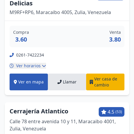
Delicias
M9RF+RP6, Maracaibo 4005, Zulia, Venezuela
Compra
Venta
3.60
3.80
0261-7422234
Ver horarios
Ver casa de
Ver en mapa
Llamar
cambio
Cerrajería Atlantico
4.5
(53)
Calle 78 entre avenida 10 y 11, Maracaibo 4001,
Zulia, Venezuela