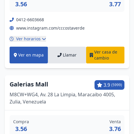
3.56
3.77
0412-6603668
www.instagram.com/cccostaverde
Ver horarios
Ver casa de
Ver en mapa
Llamar
cambio
Galerias Mall
3.9
(5999)
M8CW+WG4, Av. 28 La Limpia, Maracaibo 4005,
Zulia, Venezuela
Compra
Venta
3.56
3.76