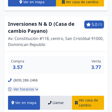
Ver en mapa
Ver casa de cambio
Inversiones N & D (Casa de
5.0
(1)
cambio Payano)
Av: Constitución #118, centro, San Cristóbal 91000,
Dominican Republic
Compra
Venta
3.57
3.77
(809) 288-2466
Ver horarios
Ver casa de
Ver en mapa
Llamar
cambio