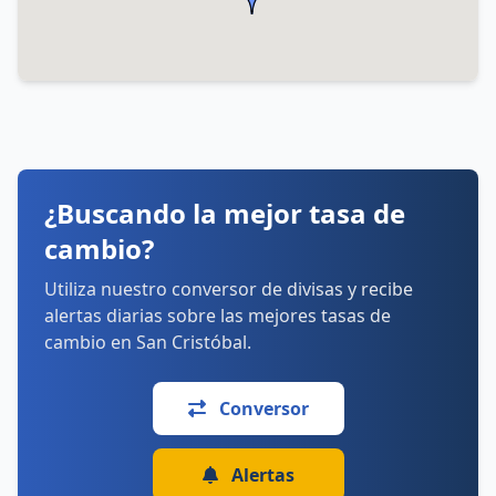
Horarios:
lunes: Abierto 24 horas
martes: Abierto 24 horas
miércoles: Abierto 24 horas
jueves: Abierto 24 horas
viernes: Abierto 24 horas
sábado: Abierto 24 horas
domingo: Abierto 24 horas
Cómo llegar
Ver detalles
¿Buscando la mejor tasa de
cambio?
Utiliza nuestro conversor de divisas y recibe
alertas diarias sobre las mejores tasas de
cambio en San Cristóbal.
Conversor
Alertas