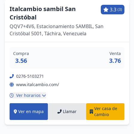
Italcambio sambil San
3.3
(3)
Cristóbal
QQV7+4V6, Estacionamiento SAMBIL, San
Cristóbal 5001, Táchira, Venezuela
Compra
Venta
3.56
3.76
0276-5103271
www.italcambio.com/
Ver horarios
Ver casa de
Ver en mapa
Llamar
cambio