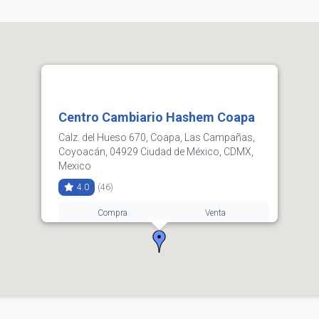
Centro Cambiario Hashem Coapa
Calz. del Hueso 670, Coapa, Las Campañas,
Coyoacán, 04929 Ciudad de México, CDMX,
Mexico
4.0
(46)
Compra
Venta
3.64
3.63
55 9048 1256
Horarios:
lunes: 10:00–18:00
martes: 10:00–18:00