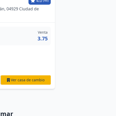
4.0
(46)
án, 04929 Ciudad de
Venta
3.75
Ver casa de cambio
amar