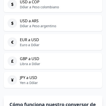
USD a COP
$
Dólar a Peso colombiano
USD a ARS
$
Dólar a Peso argentino
EUR a USD
€
Euro a Dólar
GBP a USD
£
Libra a Dólar
JPY a USD
¥
Yen a Dólar
Cómo funciona nuestro conversor de