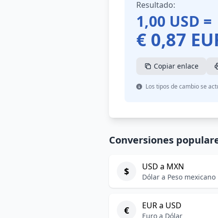
Resultado:
1,00
USD
=
€
0,87
EU
Copiar enlace
Los tipos de cambio se act
Conversiones popular
USD a MXN
$
Dólar a Peso mexicano
EUR a USD
€
Euro a Dólar