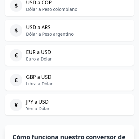
USD a COP
$
Dólar a Peso colombiano
USD a ARS
$
Dólar a Peso argentino
EUR a USD
€
Euro a Dólar
GBP a USD
£
Libra a Dólar
JPY a USD
¥
Yen a Dólar
Cómo funciona nuestro conversor de