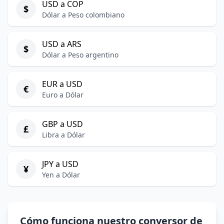
USD a COP
$
Dólar a Peso colombiano
USD a ARS
$
Dólar a Peso argentino
EUR a USD
€
Euro a Dólar
GBP a USD
£
Libra a Dólar
JPY a USD
¥
Yen a Dólar
Cómo funciona nuestro conversor de