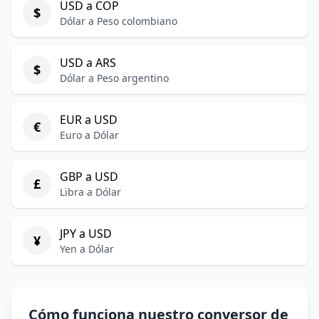
USD a COP
$
Dólar a Peso colombiano
USD a ARS
$
Dólar a Peso argentino
EUR a USD
€
Euro a Dólar
GBP a USD
£
Libra a Dólar
JPY a USD
¥
Yen a Dólar
Cómo funciona nuestro conversor de