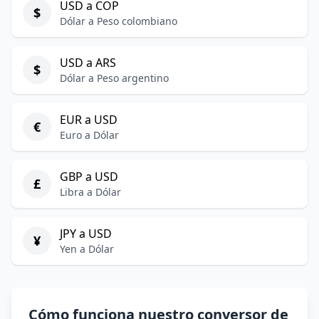
USD a COP
$
Dólar a Peso colombiano
USD a ARS
$
Dólar a Peso argentino
EUR a USD
€
Euro a Dólar
GBP a USD
£
Libra a Dólar
JPY a USD
¥
Yen a Dólar
Cómo funciona nuestro conversor de