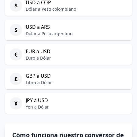
USD a COP
$
Dólar a Peso colombiano
USD a ARS
$
Dólar a Peso argentino
EUR a USD
€
Euro a Dólar
GBP a USD
£
Libra a Dólar
JPY a USD
¥
Yen a Dólar
Cómo funciona nuestro conversor de