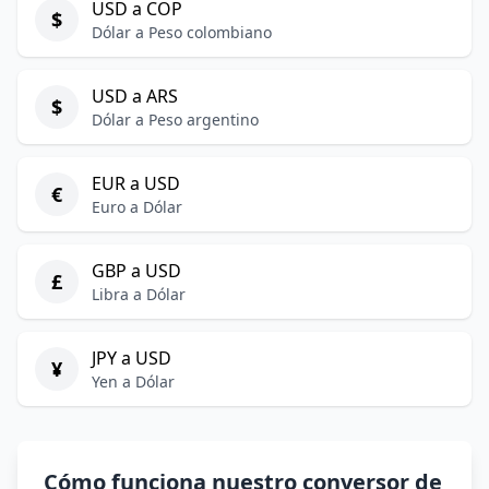
USD a COP
$
Dólar a Peso colombiano
USD a ARS
$
Dólar a Peso argentino
EUR a USD
€
Euro a Dólar
GBP a USD
£
Libra a Dólar
JPY a USD
¥
Yen a Dólar
Cómo funciona nuestro conversor de