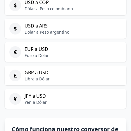
USD a COP
$
Dólar a Peso colombiano
USD a ARS
$
Dólar a Peso argentino
EUR a USD
€
Euro a Dólar
GBP a USD
£
Libra a Dólar
JPY a USD
¥
Yen a Dólar
Cómo funciona nuestro conversor de