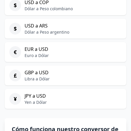
USD a COP
$
Dólar a Peso colombiano
USD a ARS
$
Dólar a Peso argentino
EUR a USD
€
Euro a Dólar
GBP a USD
£
Libra a Dólar
JPY a USD
¥
Yen a Dólar
Cómo funciona nuestro conversor de