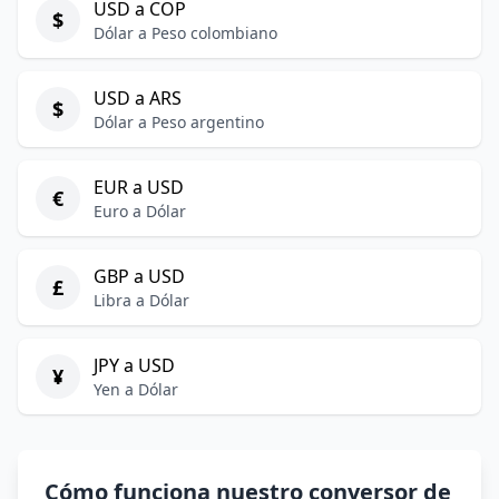
USD a COP
$
Dólar a Peso colombiano
USD a ARS
$
Dólar a Peso argentino
EUR a USD
€
Euro a Dólar
GBP a USD
£
Libra a Dólar
JPY a USD
¥
Yen a Dólar
Cómo funciona nuestro conversor de