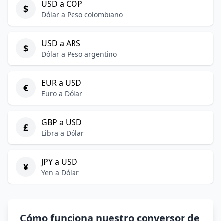
USD a COP
$
Dólar a Peso colombiano
USD a ARS
$
Dólar a Peso argentino
EUR a USD
€
Euro a Dólar
GBP a USD
£
Libra a Dólar
JPY a USD
¥
Yen a Dólar
Cómo funciona nuestro conversor de