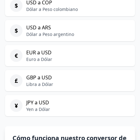
USD a COP
$
Dólar a Peso colombiano
USD a ARS
$
Dólar a Peso argentino
EUR a USD
€
Euro a Dólar
GBP a USD
£
Libra a Dólar
JPY a USD
¥
Yen a Dólar
Cómo funciona nuestro conversor de