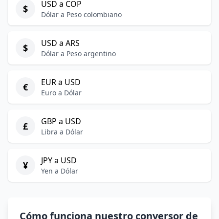
USD a COP
$
Dólar a Peso colombiano
USD a ARS
$
Dólar a Peso argentino
EUR a USD
€
Euro a Dólar
GBP a USD
£
Libra a Dólar
JPY a USD
¥
Yen a Dólar
Cómo funciona nuestro conversor de