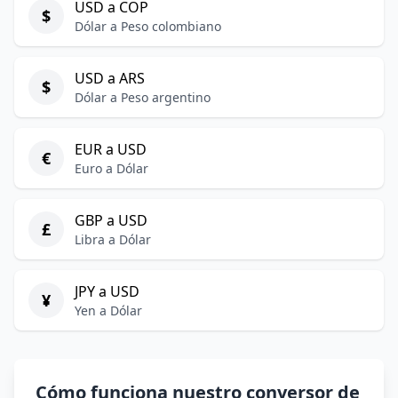
USD a COP
$
Dólar a Peso colombiano
USD a ARS
$
Dólar a Peso argentino
EUR a USD
€
Euro a Dólar
GBP a USD
£
Libra a Dólar
JPY a USD
¥
Yen a Dólar
Cómo funciona nuestro conversor de